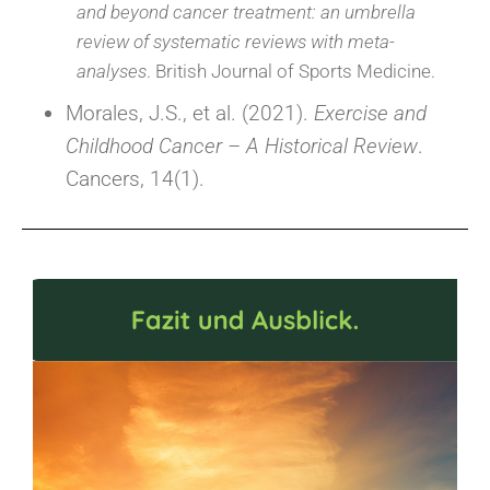
and beyond cancer treatment: an umbrella
review of systematic reviews with meta-
analyses
. British Journal of Sports Medicine.
Morales, J.S., et al. (2021).
Exercise and
Childhood Cancer – A Historical Review
.
Cancers, 14(1).