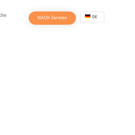
che
DE
NAOK Zentren