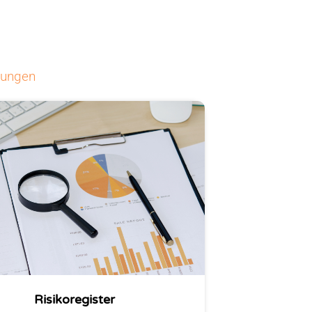
tungen
Risikoregister