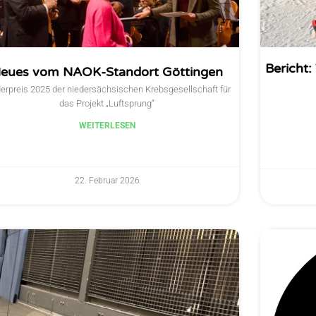
Bericht:
eues vom NAOK-Standort Göttingen
erpreis 2025 der niedersächsischen Krebsgesellschaft für
das Projekt „Luftsprung“
WEITERLESEN
22. Februar 2026