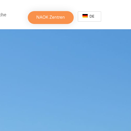
che
DE
NAOK Zentren