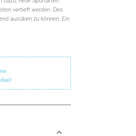
h dazu, neue Sportarten
iten vertieft werden. Des
itend ausüben zu können. Ein
rne
lden!